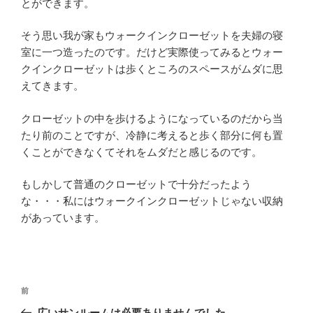
とができます。
そう思い我が家もウォークインクローゼットを夫婦の寝
室に一つ造ったのです。だけど実際使ってみるとウォー
クインクローゼットは歩くところのスペースがムダに思
えてきます。
クローゼットの中を歩けるようになっているのだから当
たり前のことですが、冷静に考えると歩く部分に何も置
くことができなくてそれをムダだと感じるのです。
もしかして普通のクローゼットで十分だったよう
な・・・私にはウォークインクローゼットじゃない収納
があっています。
投
過
前
稿
去
広いサンルームは必要ありませんでした