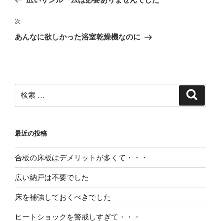
ナ
の
ビ
投
次
次
稿
ゲ
の
あんなに欲しかった浴室乾燥機なのに
投
ー
稿
シ
ョ
ン
検
検
索
索:
最近の投稿
合板の床板はデメリットが多くて・・・
広い納戸は不要でした
床を補強しておくべきでした
ヒートショックを警戒しすぎて・・・