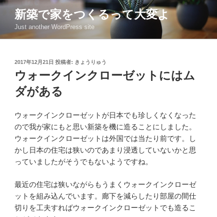
コ
新築で家をつくるって大変よ
ン
Just another WordPress site
テ
ン
ツ
投
2017年12月21日
投稿者:
きょうりゅう
へ
稿
ウォークインクローゼットにはム
ス
日:
キ
ダがある
ッ
プ
ウォークインクローゼットが日本でも珍しくなくなった
ので我が家にもと思い新築を機に造ることにしました。
ウォークインクローゼットは外国では当たり前です。し
かし日本の住宅は狭いのであまり浸透していないかと思
っていましたがそうでもないようですね。
最近の住宅は狭いながらもうまくウォークインクローゼ
ットを組み込んでいます。廊下を減らしたり部屋の間仕
切りを工夫すればウォークインクローゼットでも造るこ